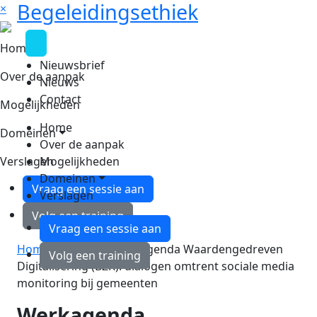
Begeleidingsethiek
×
Home
Nieuwsbrief
Over de aanpak
Nieuws
Contact
Mogelijkheden
Home
Domeinen
Over de aanpak
Verslagen
Mogelijkheden
Domeinen
Vraag een sessie aan
Verslagen
Volg een training
Vraag een sessie aan
Home
»
Nieuws
»
Werkagenda Waardengedreven
Volg een training
Digitalisering (BZK): dialogen omtrent sociale media
monitoring bij gemeenten
Werkagenda